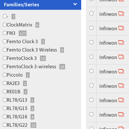
Families/Series
Infineon
-
7
ClockMatrix
6
Infineon
FM3
127
Femto Clock 3
3
Infineon
Femto Clock 3 Wireless
3
Infineon
FemtoClock 3
10
FemtoClock 3-wireless
10
Infineon
Piccolo
1
RA2E3
2
Infineon
RE01B
2
RL78/G13
Infineon
1
RL78/G15
3
Infineon
RL78/G16
4
RL78/G22
23