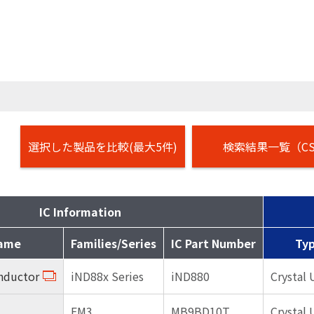
選択した製品を比較(最大5件)
検索結果一覧（CS
IC Information
Name
Families/Series
IC Part Number
Ty
nductor
iND88x Series
iND880
Crystal 
FM3
MB9BD10T
Crystal 