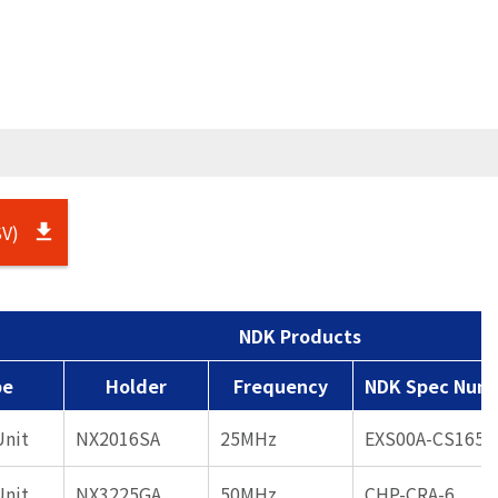
V)
NDK Products
pe
Holder
Frequency
NDK Spec Num
Unit
NX2016SA
25MHz
EXS00A-CS1655
Unit
NX3225GA
50MHz
CHP-CRA-6