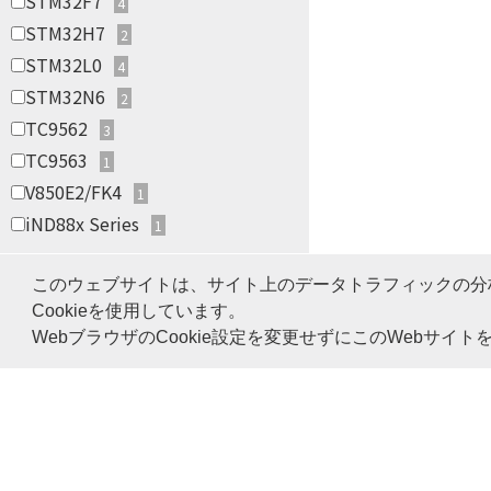
STM32F7
4
STM32H7
2
STM32L0
4
STM32N6
2
TC9562
3
TC9563
1
V850E2/FK4
1
iND88x Series
1
このウェブサイトは、サイト上のデータトラフィックの分
Cookieを使用しています。
WebブラウザのCookie設定を変更せずにこのWebサイ