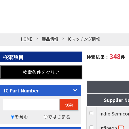
HOME
製品情報
ICマッチング情報
348
検索項目
検索結果：
件
IC Part Number
Supplier 
検索
indie Semico
を含む
ではじまる
Infineon