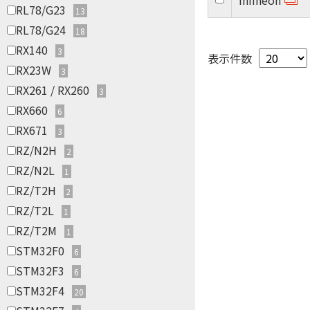
Infineon
RL78/G23
13
RL78/G24
18
RX140
3
表示件数
RX23W
3
RX261 / RX260
3
RX660
6
RX671
3
RZ/N2H
2
RZ/N2L
1
RZ/T2H
2
RZ/T2L
1
RZ/T2M
1
STM32F0
6
STM32F3
6
STM32F4
20