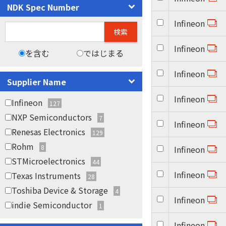
NDK Spec Number
Infineon
検索
Infineon
を含む
ではじまる
Infineon
Supplier Name
Infineon
Infineon
127
NXP Semiconductors
7
Infineon
Renesas Electronics
129
Rohm
8
Infineon
STMicroelectronics
44
Infineon
Texas Instruments
28
Toshiba Device & Storage
4
Infineon
indie Semiconductor
1
Infineon